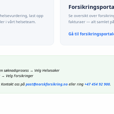
Forsikringsport
 helsevurdering, last opp
Se oversikt over forsikr
r i vårt helseteam.
fakturaer — alt samlet på
Gå til forsikringsporta
i en søknadsprosess → Velg Helsesaker
r → Velg Forsikringer
? Kontakt oss på
post@norskforsikring.no
eller ring
+47 454 92 900
.