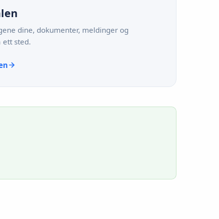
alen
ingene dine, dokumenter, meldinger og
 ett sted.
len