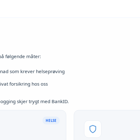
på følgende måter:
knad som krever helseprøving
vat forsikring hos oss
logging skjer trygt med BankID.
HELSE